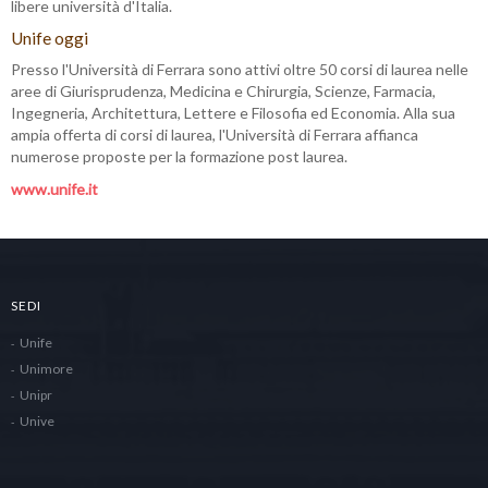
libere università d'Italia.
Unife oggi
Presso l'Università di Ferrara sono attivi oltre 50 corsi di laurea nelle
aree di Giurisprudenza, Medicina e Chirurgia, Scienze, Farmacia,
Ingegneria, Architettura, Lettere e Filosofia ed Economia. Alla sua
ampia offerta di corsi di laurea, l'Università di Ferrara affianca
numerose proposte per la formazione post laurea.
www.unife.it
SEDI
Unife
Unimore
Unipr
Unive