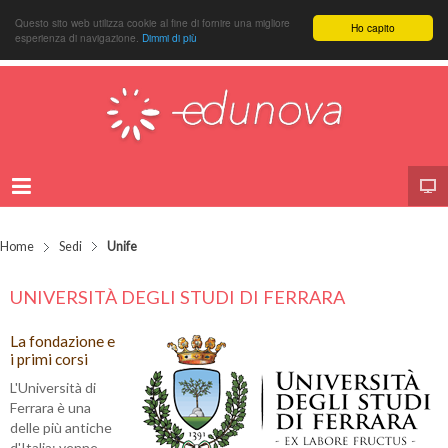
Questo sito web utilizza cookie al fine di fornire una migliore
Ho capito
esperienza di navigazione.
Dimmi di più
Home
Sedi
Unife
UNIVERSITÀ DEGLI STUDI DI FERRARA
La fondazione e
i primi corsi
L'Università di
Ferrara è una
delle più antiche
d'Italia: venne