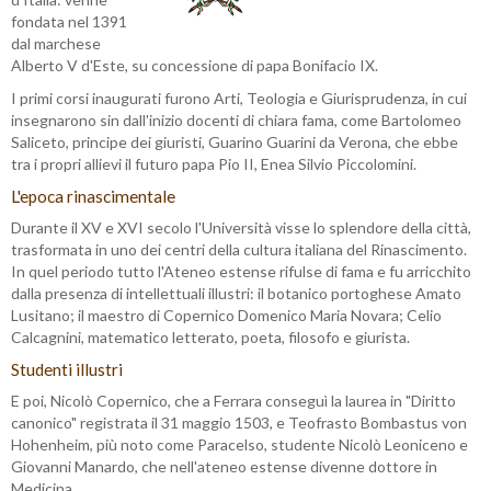
fondata nel 1391
dal marchese
Alberto V d'Este, su concessione di papa Bonifacio IX.
I primi corsi inaugurati furono Arti, Teologia e Giurisprudenza, in cui
insegnarono sin dall'inizio docenti di chiara fama, come Bartolomeo
Saliceto, principe dei giuristi, Guarino Guarini da Verona, che ebbe
tra i propri allievi il futuro papa Pio II, Enea Silvio Piccolomini.
L'epoca rinascimentale
Durante il XV e XVI secolo l'Università visse lo splendore della città,
trasformata in uno dei centri della cultura italiana del Rinascimento.
In quel periodo tutto l'Ateneo estense rifulse di fama e fu arricchito
dalla presenza di intellettuali illustri: il botanico portoghese Amato
Lusitano; il maestro di Copernico Domenico Maria Novara; Celio
Calcagnini, matematico letterato, poeta, filosofo e giurista.
Studenti illustri
E poi, Nicolò Copernico, che a Ferrara conseguì la laurea in "Diritto
canonico" registrata il 31 maggio 1503, e Teofrasto Bombastus von
Hohenheim, più noto come Paracelso, studente Nicolò Leoniceno e
Giovanni Manardo, che nell'ateneo estense divenne dottore in
Medicina.