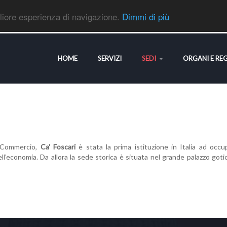
gliore esperienza di navigazione.
Dimmi di più
HOME
SERVIZI
SEDI
ORGANI E RE
i Commercio,
Ca' Foscari
è stata la prima istituzione in Italia ad occu
l’economia. Da allora la sede storica è situata nel grande palazzo goti