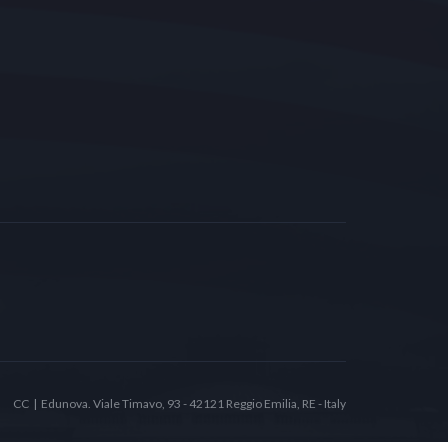
CC | Edunova. Viale Timavo, 93 - 42121 Reggio Emilia, RE - Italy