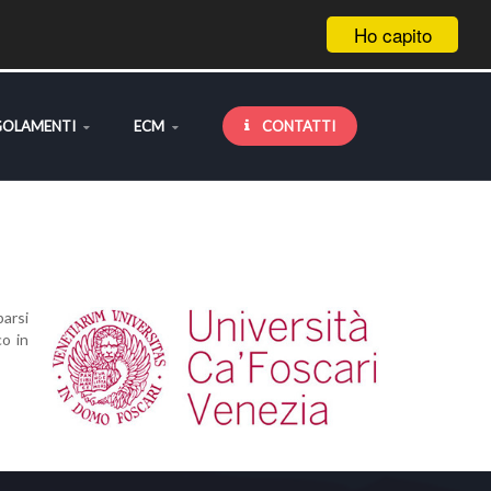
Ho capito
GOLAMENTI
ECM
CONTATTI
parsi
co in