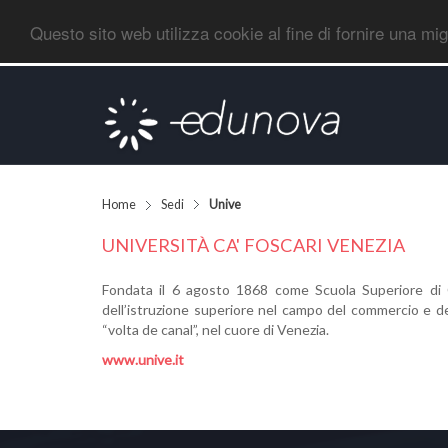
Questo sito web utilizza cookie al fine di fornire una mi
Home
Sedi
Unive
UNIVERSITÀ CA' FOSCARI VENEZIA
Fondata il 6 agosto 1868 come Scuola Superiore d
dell’istruzione superiore nel campo del commercio e del
“volta de canal”, nel cuore di Venezia.
www.unive.it